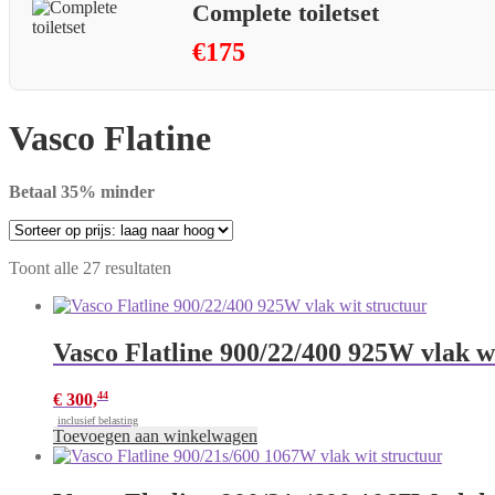
Complete toiletset
€175
Vasco Flatine
Betaal 35% minder
Gesorteerd
Toont alle 27 resultaten
op
prijs:
laag
naar
Vasco Flatline 900/22/400 925W vlak w
hoog
44
€
300,
inclusief belasting
Toevoegen aan winkelwagen