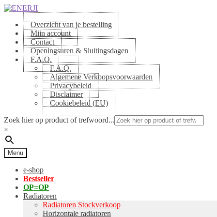
Skip
Skip
to
to
Overzicht van je bestelling
navigation
content
Mijn account
Contact
Openingsuren & Sluitingsdagen
F.A.Q.
F.A.Q.
Algemene Verkoopsvoorwaarden
Privacybeleid
Disclaimer
Cookiebeleid (EU)
Zoek hier op product of trefwoord...
×
Menu
e-shop
Bestseller
OP=OP
Radiatoren
Radiatoren Stockverkoop
Horizontale radiatoren