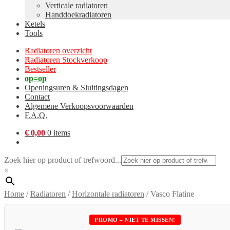
Verticale radiatoren
Handdoekradiatoren
Ketels
Tools
Radiatoren overzicht
Radiatoren Stockverkoop
Bestseller
op=op
Openingsuren & Sluitingsdagen
Contact
Algemene Verkoopsvoorwaarden
F.A.Q.
€
0,00
0 items
Zoek hier op product of trefwoord...
×
Home
/
Radiatoren
/
Horizontale radiatoren
/
Vasco Flatine
PROMO – NIET TE MISSEN!