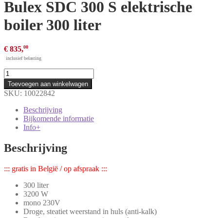
Bulex SDC 300 S elektrische
boiler 300 liter
00
€
835,
inclusief belasting
Bulex
SDC
Toevoegen aan winkelwagen
300
SKU:
10022842
S
elektrische
Beschrijving
boiler
Bijkomende informatie
300
Info+
liter
aantal
Beschrijving
::: gratis in België / op afspraak :::
300 liter
3200 W
mono 230V
Droge, steatiet weerstand in huls (anti-kalk)