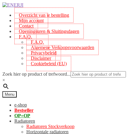
Skip
Skip
to
to
Overzicht van je bestelling
navigation
content
Mijn account
Contact
Openingsuren & Sluitingsdagen
F.A.Q.
F.A.Q.
Algemene Verkoopsvoorwaarden
Privacybeleid
Disclaimer
Cookiebeleid (EU)
Zoek hier op product of trefwoord...
×
Menu
e-shop
Bestseller
OP=OP
Radiatoren
Radiatoren Stockverkoop
Horizontale radiatoren