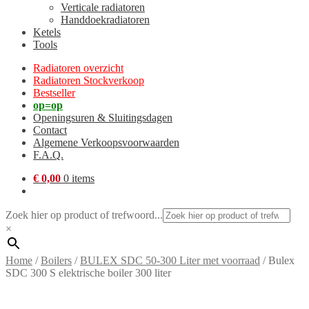
Verticale radiatoren
Handdoekradiatoren
Ketels
Tools
Radiatoren overzicht
Radiatoren Stockverkoop
Bestseller
op=op
Openingsuren & Sluitingsdagen
Contact
Algemene Verkoopsvoorwaarden
F.A.Q.
€
0,00
0 items
Zoek hier op product of trefwoord...
×
Home
/
Boilers
/
BULEX SDC 50-300 Liter met voorraad
/
Bulex
SDC 300 S elektrische boiler 300 liter