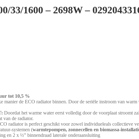
400/33/1600 – 2698W – 029204331
r tot 10,5 %
e manier de ECO radiator binnen. Door de seriële instroom van warm wate
:
Doordat het warme water eerst volledig door de voorplaat stroomt za
 van de radiator.
O radiator is perfect geschikt voor zowel individueleals collectieve ve
ratuur-systemen (
warmtepompen, zonnecellen en biomassa-installati
ng en 2 x ½” binnendraad laterale onderaansluiting