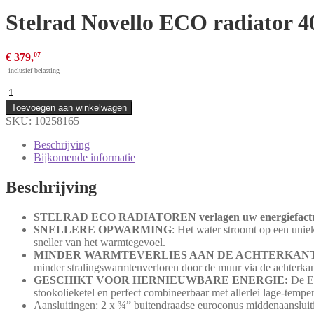
Stelrad Novello ECO radiator 
07
€
379,
inclusief belasting
Stelrad
Novello
Toevoegen aan winkelwagen
ECO
SKU:
10258165
radiator
400/33/1600
Beschrijving
-
Bijkomende informatie
2698W
-
Beschrijving
0292043316
aantal
STELRAD ECO RADIATOREN verlagen uw energiefactuu
SNELLERE OPWARMING
: Het water stroomt op een uniek
sneller van het warmtegevoel.
MINDER WARMTEVERLIES AAN DE ACHTERKANT
minder stralingswarmtenverloren door de muur via de achterkant
GESCHIKT VOOR HERNIEUWBARE ENERGIE:
De EC
stookolieketel en perfect combineerbaar met allerlei lage-tempe
Aansluitingen: 2 x ¾” buitendraadse euroconus middenaansluiti