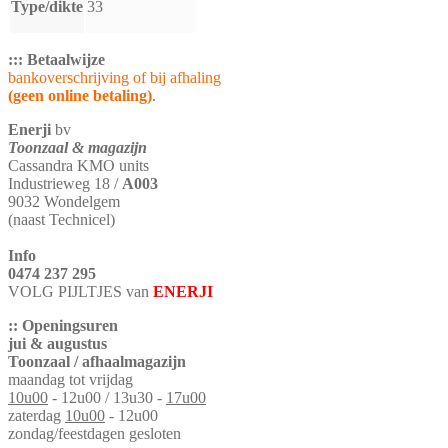
Type/dikte
33
::: Betaalwijze
bankoverschrijving of bij afhaling
(geen online betaling)
.
Enerji
bv
Toonzaal & magazijn
Cassandra KMO units
Industrieweg 18 /
A003
9032 Wondelgem
(naast Technicel)
Info
0474 237 295
VOLG PIJLTJES van
ENERJI
:: Openingsuren
jui & augustus
Toonzaal / afhaalmagazijn
maandag tot vrijdag
10u00
- 12u00 / 13u30 -
17u00
zaterdag
10u00
- 12u00
zondag/feestdagen gesloten