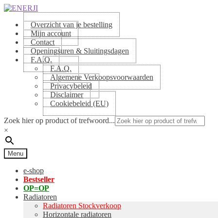
Skip
Skip
to
to
Overzicht van je bestelling
navigation
content
Mijn account
Contact
Openingsuren & Sluitingsdagen
F.A.Q.
F.A.Q.
Algemene Verkoopsvoorwaarden
Privacybeleid
Disclaimer
Cookiebeleid (EU)
Zoek hier op product of trefwoord...
×
Menu
e-shop
Bestseller
OP=OP
Radiatoren
Radiatoren Stockverkoop
Horizontale radiatoren