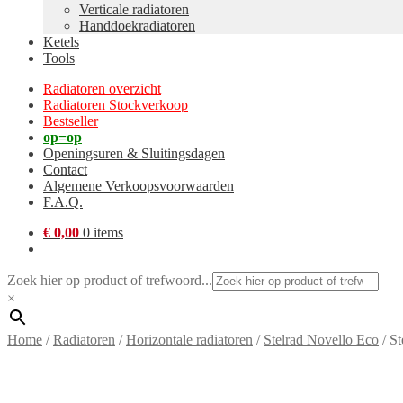
Verticale radiatoren
Handdoekradiatoren
Ketels
Tools
Radiatoren overzicht
Radiatoren Stockverkoop
Bestseller
op=op
Openingsuren & Sluitingsdagen
Contact
Algemene Verkoopsvoorwaarden
F.A.Q.
€
0,00
0 items
Zoek hier op product of trefwoord...
×
Home
/
Radiatoren
/
Horizontale radiatoren
/
Stelrad Novello Eco
/
St