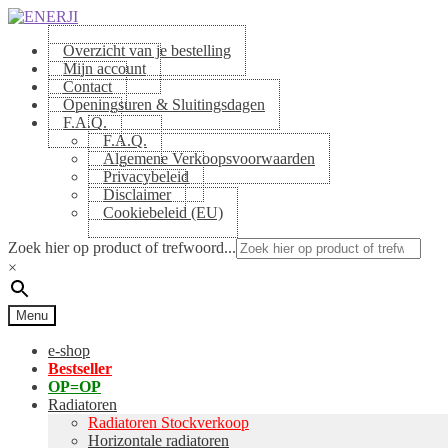
Skip
Skip
to
to
Overzicht van je bestelling
navigation
content
Mijn account
Contact
Openingsuren & Sluitingsdagen
F.A.Q.
F.A.Q.
Algemene Verkoopsvoorwaarden
Privacybeleid
Disclaimer
Cookiebeleid (EU)
Zoek hier op product of trefwoord...
×
Menu
e-shop
Bestseller
OP=OP
Radiatoren
Radiatoren Stockverkoop
Horizontale radiatoren