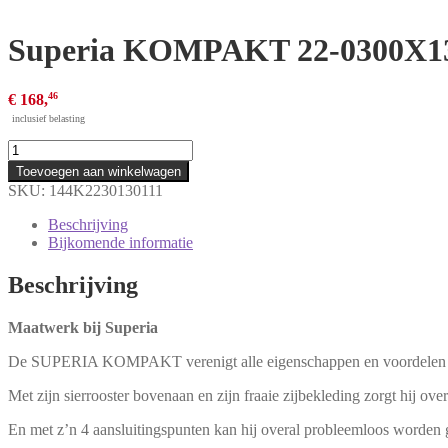
Superia KOMPAKT 22-0300X13
46
€
168,
inclusief belasting
Superia
KOMPAKT
Toevoegen aan winkelwagen
22-
SKU:
144K2230130111
0300X1300
1225
Beschrijving
Watt
Bijkomende informatie
R
aantal
Beschrijving
Maatwerk bij Superia
De SUPERIA KOMPAKT verenigt alle eigenschappen en voordelen van 
Met zijn sierrooster bovenaan en zijn fraaie zijbekleding zorgt hij ove
En met z’n 4 aansluitingspunten kan hij overal probleemloos worden g