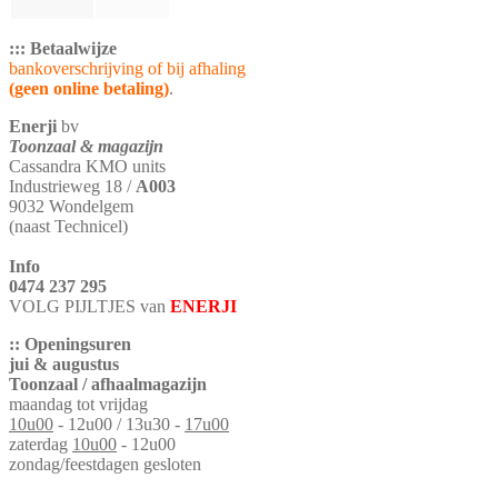
::: Betaalwijze
bankoverschrijving of bij afhaling
(geen online betaling)
.
Enerji
bv
Toonzaal & magazijn
Cassandra KMO units
Industrieweg 18 /
A003
9032 Wondelgem
(naast Technicel)
Info
0474 237 295
VOLG PIJLTJES van
ENERJI
:: Openingsuren
jui & augustus
Toonzaal / afhaalmagazijn
maandag tot vrijdag
10u00
- 12u00 / 13u30 -
17u00
zaterdag
10u00
- 12u00
zondag/feestdagen gesloten