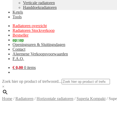
Verticale radiatoren
Handdoekradiatoren
Ketels
Tools
Radiatoren overzicht
Radiatoren Stockverkoop
Bestseller
op=op
Openingsuren & Sluitingsdagen
Contact
Algemene Verkoopsvoorwaarden
F.A.Q.
€
0,00
0 items
Zoek hier op product of trefwoord...
×
Home
/
Radiatoren
/
Horizontale radiatoren
/
Superia Kompakt
/
Supe