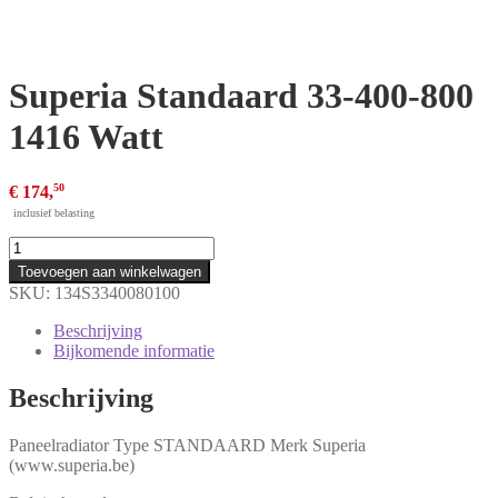
Superia Standaard 33-400-800
1416 Watt
50
€
174,
inclusief belasting
Superia
Standaard
Toevoegen aan winkelwagen
33-
SKU:
134S3340080100
400-
800
Beschrijving
1416
Bijkomende informatie
Watt
aantal
Beschrijving
Paneelradiator Type STANDAARD Merk Superia
(www.superia.be)