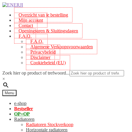
Skip
Skip
to
to
Overzicht van je bestelling
navigation
content
Mijn account
Contact
Openingsuren & Sluitingsdagen
F.A.Q.
F.A.Q.
Algemene Verkoopsvoorwaarden
Privacybeleid
Disclaimer
Cookiebeleid (EU)
Zoek hier op product of trefwoord...
×
Menu
e-shop
Bestseller
OP=OP
Radiatoren
Radiatoren Stockverkoop
Horizontale radiatoren